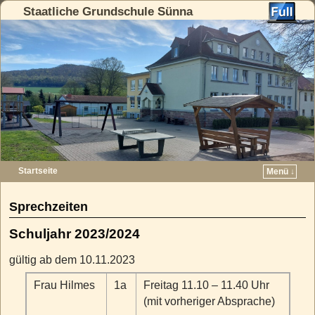
Staatliche Grundschule Sünna
Startseite
Menü ↓
Zum Inhalt wechseln
Zum sekundären Inhalt wechseln
Sprechzeiten
Schuljahr 2023/2024
gültig ab dem 10.11.2023
Frau Hilmes
1a
Freitag 11.10 – 11.40 Uhr
(mit vorheriger Absprache)